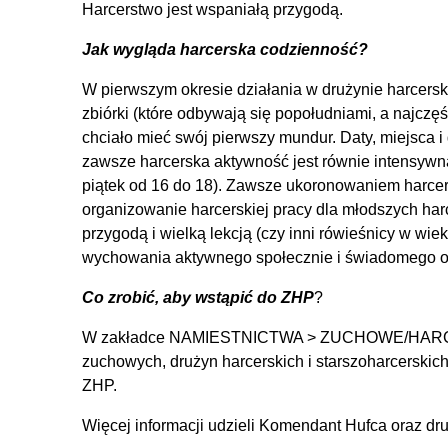
Harcerstwo jest wspaniałą przygodą.
Jak wygląda harcerska codzienność?
W pierwszym okresie działania w drużynie harcers
zbiórki (które odbywają się popołudniami, a najczęś
chciało mieć swój pierwszy mundur. Daty, miejsca 
zawsze harcerska aktywność jest równie intensywna
piątek od 16 do 18). Zawsze ukoronowaniem harcers
organizowanie harcerskiej pracy dla młodszych harce
przygodą i wielką lekcją (czy inni rówieśnicy w wie
wychowania aktywnego społecznie i świadomego oby
Co zrobić, aby wstąpić do ZHP
?
W zakładce NAMIESTNICTWA > ZUCHOWE/HARCERSK
zuchowych, drużyn harcerskich i starszoharcerski
ZHP.
Więcej informacji udzieli Komendant Hufca oraz dr