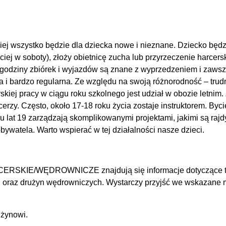
kiej wszystko będzie dla dziecka nowe i nieznane. Dziecko bę
ciej w soboty), złoży obietnicę zucha lub przyrzeczenie harcers
i godziny zbiórek i wyjazdów są znane z wyprzedzeniem i zaws
 i bardzo regularna. Ze względu na swoją różnorodność – trud
kiej pracy w ciągu roku szkolnego jest udział w obozie letnim
rzy. Często, około 17-18 roku życia zostaje instruktorem. Bycie
ku lat 19 zarządzają skomplikowanymi projektami, jakimi są rajd
watela. Warto wspierać w tej działalności nasze dzieci.
IE/WĘDROWNICZE znajdują się informacje dotyczące termi
ch oraz drużyn wędrowniczych. Wystarczy przyjść we wskazane 
użynowi.