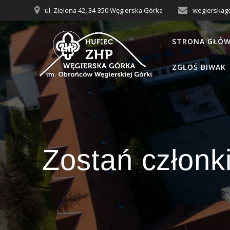
Przejdź
ul. Zielona 42, 34-350 Węgierska Górka
wegierskag
do
treści
STRONA GŁÓ
ZGŁOŚ BIWAK
Zostań człon