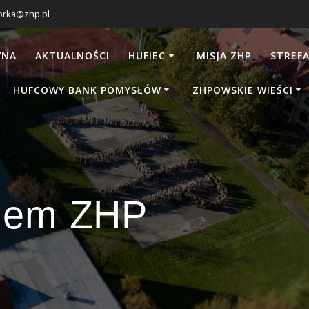
orka@zhp.pl
WNA
AKTUALNOŚCI
HUFIEC
MISJA ZHP
STREFA
HUFCOWY BANK POMYSŁÓW
ZHPOWSKIE WIEŚCI
kiem ZHP