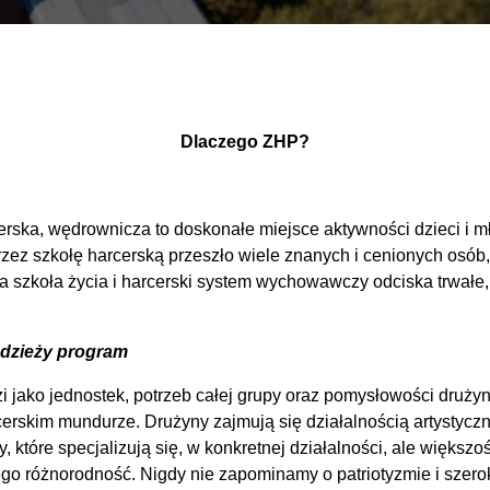
Dlaczego ZHP?
ska, wędrownicza to doskonałe miejsce aktywności dzieci i mł
rzez szkołę harcerską przeszło wiele znanych i cenionych osób
 szkoła życia i harcerski system wychowawczy odciska trwałe,
odzieży program
 jako jednostek, potrzeb całej grupy oraz pomysłowości drużyn
erskim mundurze. Drużyny zajmują się działalnością artystyczn
tóre specjalizują się, w konkretnej działalności, ale większo
jego różnorodność. Nigdy nie zapominamy o patriotyzmie i szer