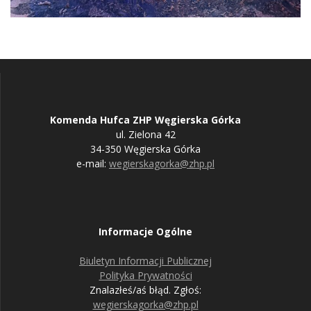
Komenda Hufca ZHP Węgierska Górka
ul. Zielona 42
34-350 Węgierska Górka
e-mail:
wegierskagorka@zhp.pl
Informacje Ogólne
Biuletyn Informacji Publicznej
Polityka Prywatności
Znalazłeś/aś błąd. Zgłoś:
wegierskagorka@zhp.pl