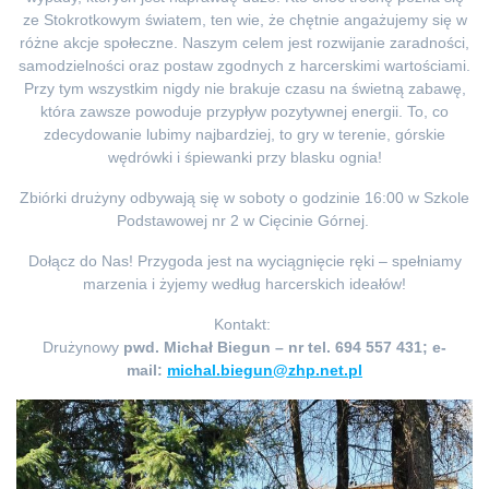
ze Stokrotkowym światem, ten wie, że chętnie angażujemy się w
różne akcje społeczne. Naszym celem jest rozwijanie zaradności,
samodzielności oraz postaw zgodnych z harcerskimi wartościami.
Przy tym wszystkim nigdy nie brakuje czasu na świetną zabawę,
która zawsze powoduje przypływ pozytywnej energii. To, co
zdecydowanie lubimy najbardziej, to gry w terenie, górskie
wędrówki i śpiewanki przy blasku ognia!
Zbiórki drużyny odbywają się w soboty o godzinie 16:00 w Szkole
Podstawowej nr 2 w Cięcinie Górnej.
Dołącz do Nas! Przygoda jest na wyciągnięcie ręki – spełniamy
marzenia i żyjemy według harcerskich ideałów!
Kontakt:
Drużynowy
pwd. Michał Biegun – nr tel. 694 557 431; e-
mail:
michal.biegun@zhp.net.pl