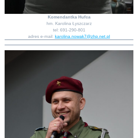
Komendantka Hufca
hm. Karolina Łyszczarz
tel: 691-290-801
adres e-mail:
karolina.nowak7@zhp.net.pl