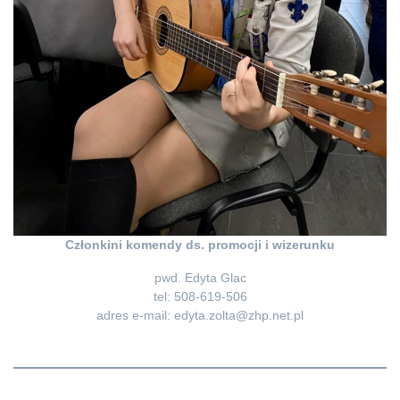
Członkini komendy ds. promocji i wizerunku
pwd. Edyta Glac
tel: 508-619-506
adres e-mail:
edyta.zolta@zhp.net.pl