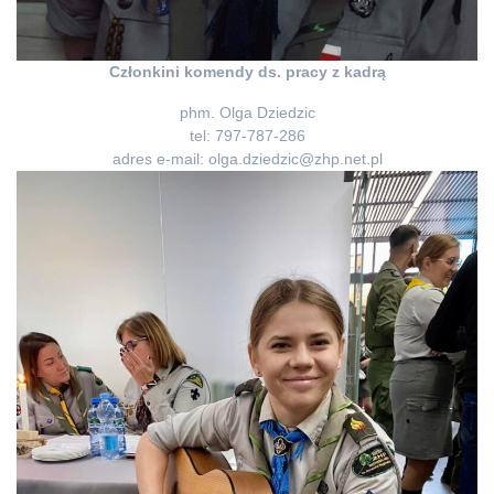
Członkini komendy ds. pracy z kadrą
phm. Olga Dziedzic
tel: 797-787-286
adres e-mail:
olga.dziedzic@zhp.net.pl