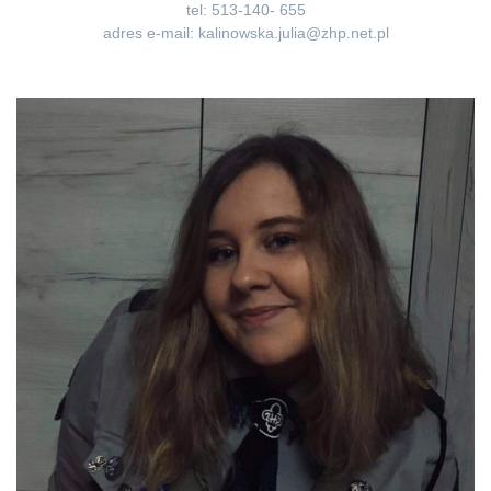
tel: 513-140- 655
adres e-mail:
kalinowska.julia@zhp.net.pl