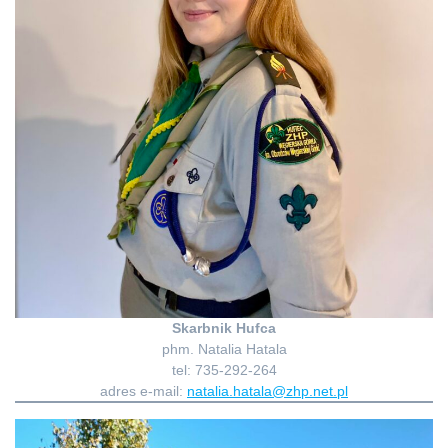
Skarbnik Hufca
phm. Natalia Hatala
tel: 735-292-264
adres e-mail:
natalia.hatala@zhp.net.pl