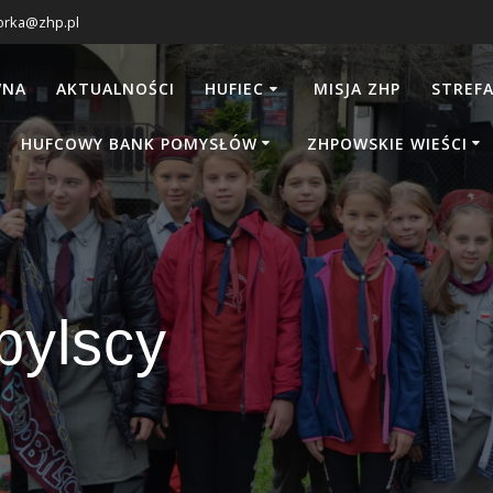
orka@zhp.pl
WNA
AKTUALNOŚCI
HUFIEC
MISJA ZHP
STREFA
HUFCOWY BANK POMYSŁÓW
ZHPOWSKIE WIEŚCI
bylscy