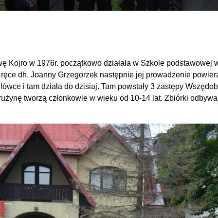
wę Kojro w 1976r. początkowo działała w Szkole podstawowej w
 ręce dh. Joanny Grzegorzek następnie jej prowadzenie powier
lówce i tam działa do dzisiaj. Tam powstały 3 zastępy Wszędo
rużynę tworzą członkowie w wieku od 10-14 lat. Zbiórki odbywa