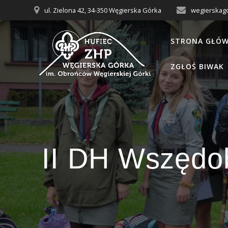
Przejdź
ul. Zielona 42, 34-350 Węgierska Górka
wegierskag
do
treści
STRONA GŁÓ
ZGŁOŚ BIWAK
II DH Wszędo