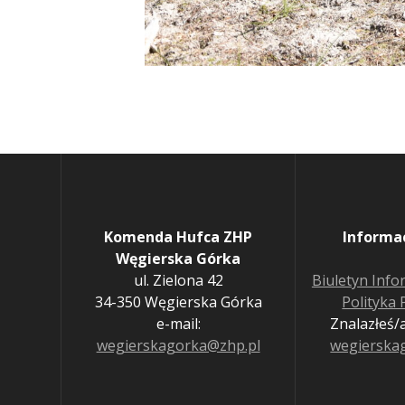
Komenda Hufca ZHP
Informa
Węgierska Górka
ul. Zielona 42
Biuletyn Info
34-350 Węgierska Górka
Polityka
e-mail:
Znalazłeś/a
wegierskagorka@zhp.pl
wegierska