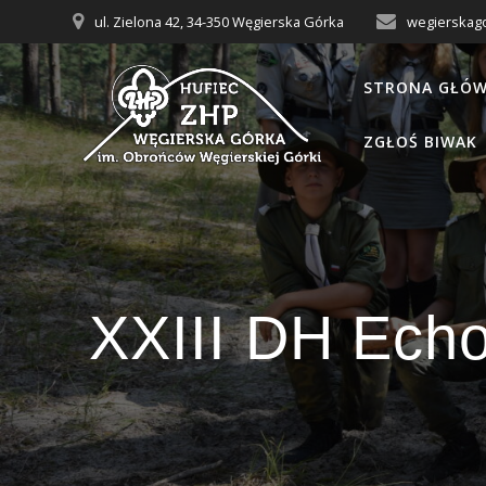
Przejdź
ul. Zielona 42, 34-350 Węgierska Górka
wegierskag
do
treści
STRONA GŁÓ
ZGŁOŚ BIWAK
XXIII DH Ech