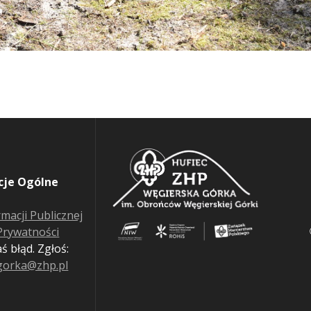
cje Ogólne
rmacji Publicznej
 Prywatności
ś błąd. Zgłoś:
gorka@zhp.pl