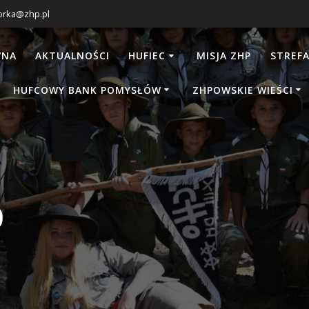
orka@zhp.pl
WNA
AKTUALNOŚCI
HUFIEC
MISJA ZHP
STREFA
HUFCOWY BANK POMYSŁÓW
ZHPOWSKIE WIEŚCI
o