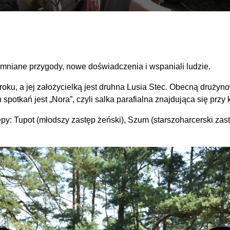
omniane przygody, nowe doświadczenia i wspaniali ludzie.
roku, a jej założycielką jest druhna Lusia Stec. Obecną drużyno
otkań jest „Nora”, czyli salka parafialna znajdująca się przy 
y: Tupot (młodszy zastęp żeński), Szum (starszoharcerski zastę