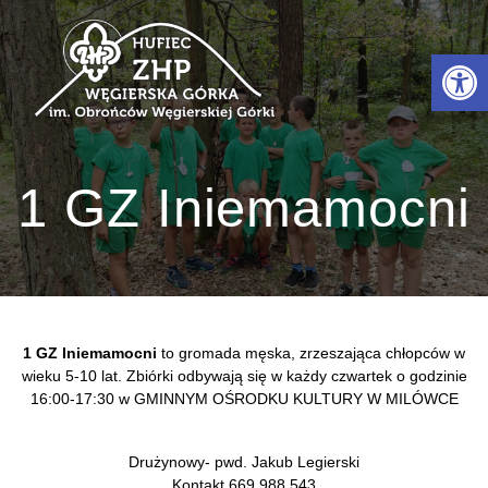
Przejdź
do
Otwórz 
treści
1 GZ Iniemamocni
1 GZ Iniemamocni
to gromada męska, zrzeszająca chłopców w
wieku 5-10 lat. Zbiórki odbywają się w każdy czwartek o godzinie
16:00-17:30 w GMINNYM OŚRODKU KULTURY W MILÓWCE
Drużynowy- pwd. Jakub Legierski
Kontakt 669 988 543