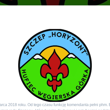
rca 2018 roku. Od tego czasu funkcję komendanta pełni phm. B