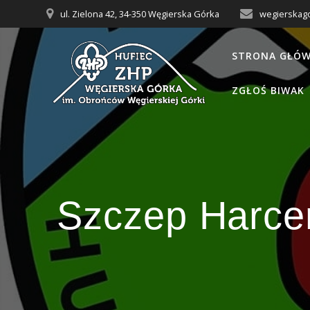
Przejdź
ul. Zielona 42, 34-350 Węgierska Górka
wegierskag
do
treści
STRONA GŁÓ
ZGŁOŚ BIWAK
Szczep Harce