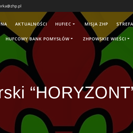
orka@zhp.pl
WNA
AKTUALNOŚCI
HUFIEC
MISJA ZHP
STREFA
HUFCOWY BANK POMYSŁÓW
ZHPOWSKIE WIEŚCI
rski “HORYZONT”