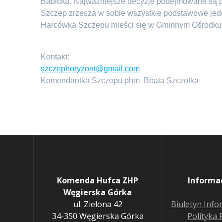
Babicka. Najważniejsze decyzje podejmowane są p
Szczep zrzesza w sobie wszystkie podstawowe jednos
Harcówka Szczepu mieści się w Gminnym Ośrodku K
Kontakt:
szczephoryzont@gmail.com
Komendantka Szczepu phm. Beata Szczotka
Komenda Hufca ZHP
Informa
Węgierska Górka
ul. Zielona 42
Biuletyn Info
34-350 Węgierska Górka
Polityka