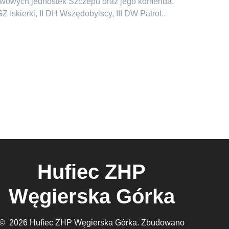
tawowych jednostek Szczepu oraz jego komenda.
Iskierki, II DH Wszędobylscy, III DW Patrol..
Hufiec ZHP
Węgierska Górka
© 2026 Hufiec ZHP Węgierska Górka. Zbudowano