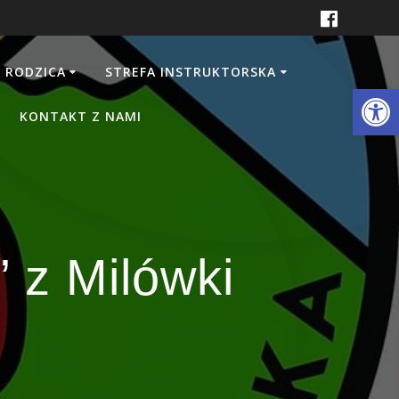
 RODZICA
STREFA INSTRUKTORSKA
Otwórz 
KONTAKT Z NAMI
 z Milówki