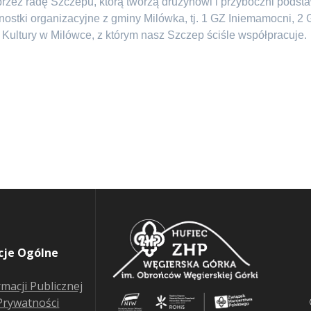
rzez radę Szczepu, którą tworzą drużynowi i przyboczni pods
tki organizacyjne z gminy Milówka, tj. 1 GZ Iniemamocni, 2 GZ 
ultury w Milówce, z którym nasz Szczep ściśle współpracuje.
cje Ogólne
rmacji Publicznej
 Prywatności