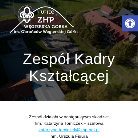
Przejdź
do
Otwórz 
treści
Zespół Kadry
Kształcącej
Zespół działała w następującym składzie:
hm. Katarzyna Tomiczek – szefowa
katarzyna.tomiczek@zhp.net.pl
hm. Urszula Figura