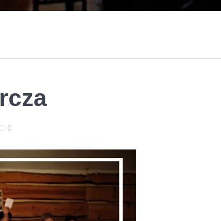
rcza
0