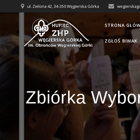
Przejdź
ul. Zielona 42, 34-350 Węgierska Górka
wegierskag
do
treści
STRONA GŁÓ
ZGŁOŚ BIWAK
Zbiórka Wybo