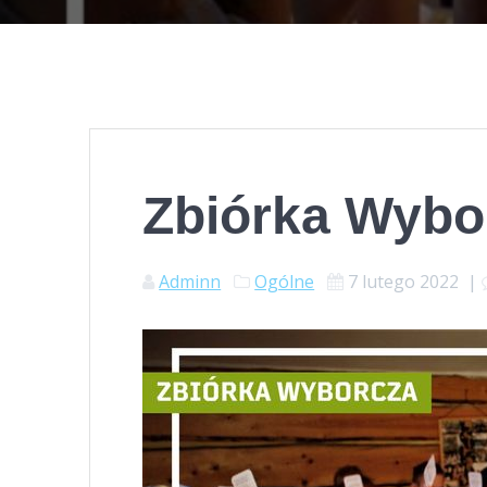
Zbiórka Wybo
Adminn
Ogólne
7 lutego 2022
|