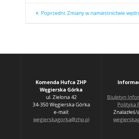
Nawigacja
Poprzedni
Poprzedni:
Zmiany w namiestnictwie węd
wpis:
wpisu
Komenda Hufca ZHP
Informa
Węgierska Górka
ul. Zielona 42
Biuletyn Info
34-350 Węgierska Górka
Polityka
e-mail:
Znalazłeś/a
wegierskagorka@zhp.pl
wegierska