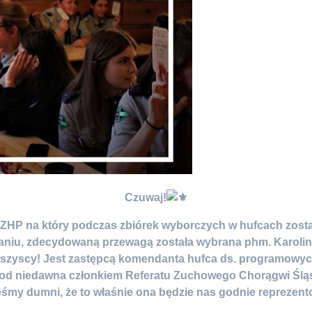
Czuwaj!
d ZHP na który podczas zbiórek wyborczych w hufcach zostaj
aniu, zdecydowaną przewagą została wybrana phm. Karolin
 wszyscy! Jest zastępcą komendanta hufca ds. programowy
 niedawna członkiem Referatu Zuchowego Chorągwi Śląskie
śmy dumni, że to właśnie ona będzie nas godnie reprezen