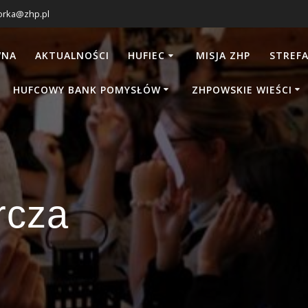
orka@zhp.pl
WNA
AKTUALNOŚCI
HUFIEC
MISJA ZHP
STREFA
HUFCOWY BANK POMYSŁÓW
ZHPOWSKIE WIEŚCI
rcza