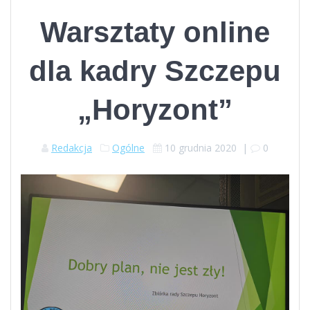
Warsztaty online
dla kadry Szczepu
„Horyzont”
Redakcja
Ogólne
10 grudnia 2020
|
0