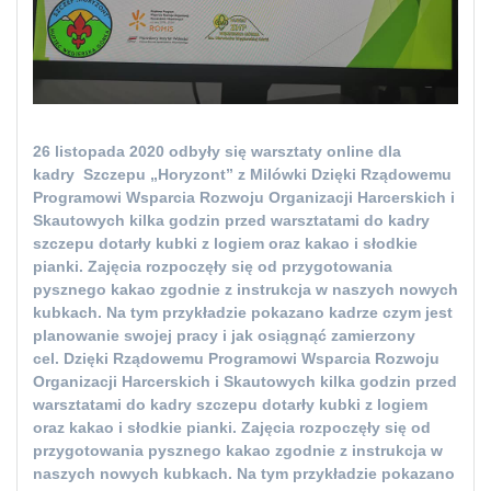
26 listopada 2020 odbyły się warsztaty online dla
kadry Szczepu „Horyzont” z Milówki Dzięki Rządowemu
Programowi Wsparcia Rozwoju Organizacji Harcerskich i
Skautowych kilka godzin przed warsztatami do kadry
szczepu dotarły kubki z logiem oraz kakao i słodkie
pianki. Zajęcia rozpoczęły się od przygotowania
pysznego kakao zgodnie z instrukcja w naszych nowych
kubkach. Na tym przykładzie pokazano kadrze czym jest
planowanie swojej pracy i jak osiągnąć zamierzony
cel. Dzięki Rządowemu Programowi Wsparcia Rozwoju
Organizacji Harcerskich i Skautowych kilka godzin przed
warsztatami do kadry szczepu dotarły kubki z logiem
oraz kakao i słodkie pianki. Zajęcia rozpoczęły się od
przygotowania pysznego kakao zgodnie z instrukcja w
naszych nowych kubkach. Na tym przykładzie pokazano