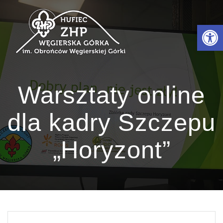
Przejdź
do
Otwórz 
treści
Warsztaty online
dla kadry Szczepu
„Horyzont”