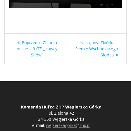
Nawigacja
Poprzedni
Następny
Poprzedni:
Zbiórka
Następny:
Zbiórka –
wpisu
wpis:
wpis:
online – 9 GZ ,,Łowcy
Plemię Wschodzącego
Snów”
Słońca
Komenda Hufca ZHP Węgierska Górka
ul. Zielona 42
34-350 Węgierska Górka
e-mail:
wegierskagorka@zhp.pl