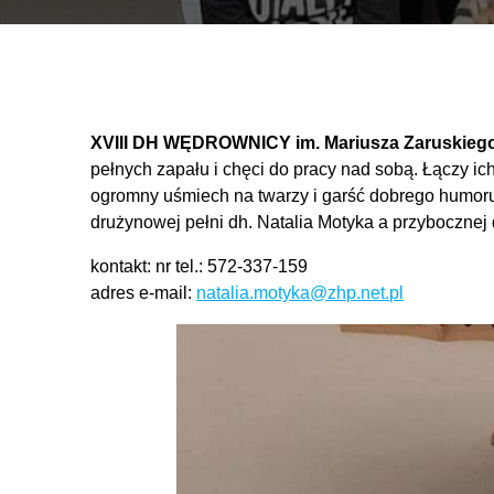
XVIII DH WĘDROWNICY im. Mariusza Zaruskieg
pełnych zapału i chęci do pracy nad sobą. Łączy 
ogromny uśmiech na twarzy i garść dobrego humoru,
drużynowej pełni dh. Natalia Motyka a przybocznej
kontakt: nr tel.: 572-337-159
adres e-mail:
natalia.motyka@zhp.net.pl