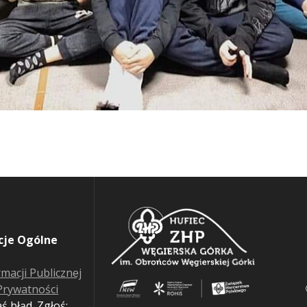
cje Ogólne
rmacji Publicznej
 Prywatności
ś błąd. Zgłoś: