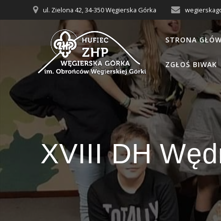
Przejdź
ul. Zielona 42, 34-350 Węgierska Górka
wegierskag
do
treści
STRONA GŁÓ
ZGŁOŚ BIWAK
XVIII DH Węd