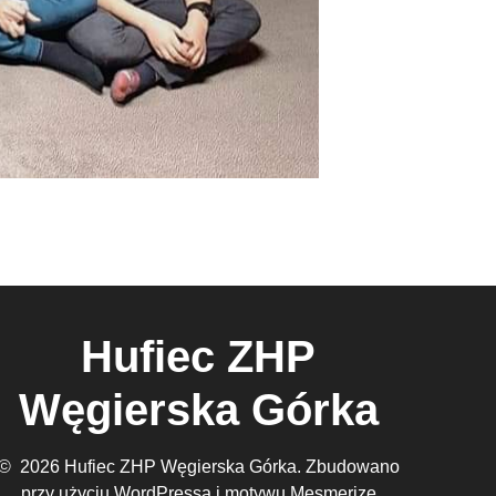
Hufiec ZHP
Węgierska Górka
© 2026 Hufiec ZHP Węgierska Górka. Zbudowano
przy użyciu WordPressa i
motywu Mesmerize