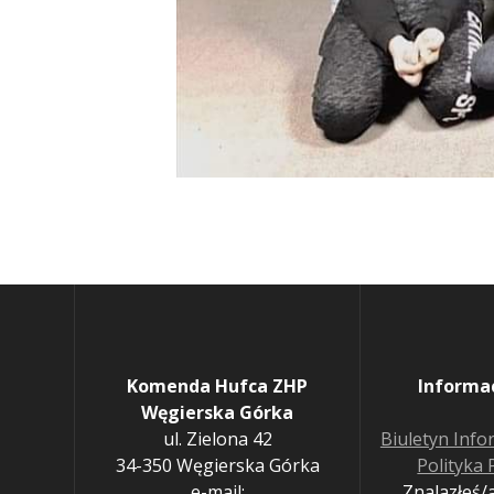
Komenda Hufca ZHP
Informa
Węgierska Górka
ul. Zielona 42
Biuletyn Info
34-350 Węgierska Górka
Polityka
e-mail:
Znalazłeś/a