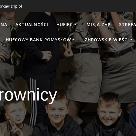
orka@zhp.pl
WNA
AKTUALNOŚCI
HUFIEC
MISJA ZHP
STREFA
HUFCOWY BANK POMYSŁÓW
ZHPOWSKIE WIEŚCI
rownicy