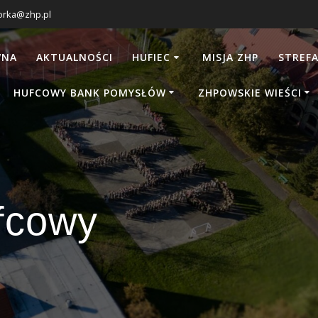
orka@zhp.pl
WNA
AKTUALNOŚCI
HUFIEC
MISJA ZHP
STREFA
HUFCOWY BANK POMYSŁÓW
ZHPOWSKIE WIEŚCI
fcowy