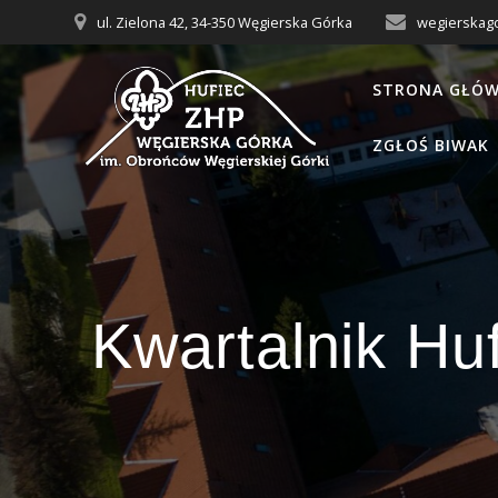
Przejdź
ul. Zielona 42, 34-350 Węgierska Górka
wegierskag
do
treści
STRONA GŁÓ
ZGŁOŚ BIWAK
Kwartalnik Hu