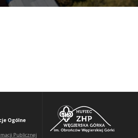
cje Ogólne
rmacji Publicznej