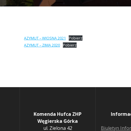
AZYMUT – WIOSNA 2021
Pobierz
AZYMUT – ZIMA 2020
Pobierz
Komenda Hufca ZHP
Informa
Węgierska Górka
ul. Zielona 42
Biuletyn Info