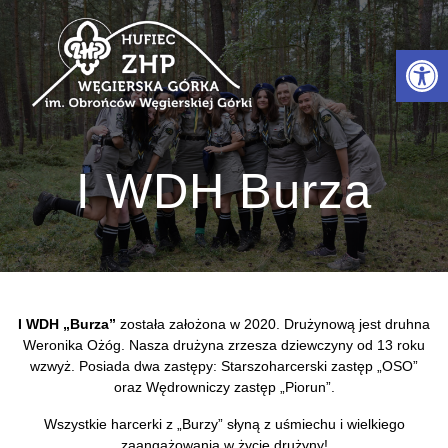
Przejdź
do
Otwórz 
treści
I WDH Burza
I WDH „Burza”
została założona w 2020. Drużynową jest druhna
Weronika Ożóg. Nasza drużyna zrzesza dziewczyny od 13 roku
wzwyż. Posiada dwa zastępy: Starszoharcerski zastęp „OSO”
oraz Wędrowniczy zastęp „Piorun”.
Wszystkie harcerki z „Burzy” słyną z uśmiechu i wielkiego
zaangażowania w życie drużyny!