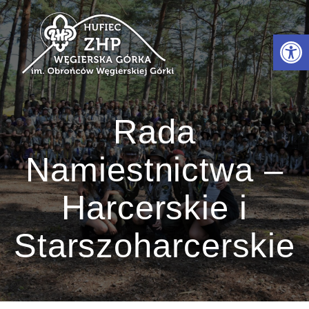
Przejdź
do
Otwórz 
treści
Rada
Namiestnictwa –
Harcerskie i
Starszoharcerskie