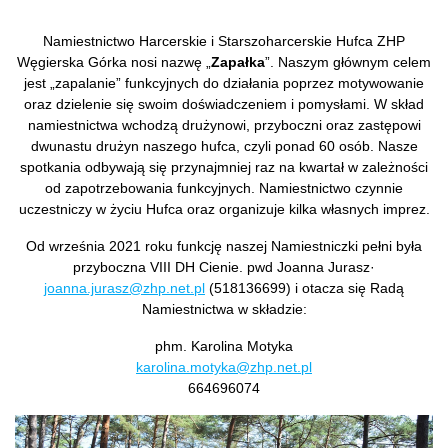
Namiestnictwo Harcerskie i Starszoharcerskie Hufca ZHP
Węgierska Górka nosi nazwę „
Zapałka
”. Naszym głównym celem
jest „zapalanie” funkcyjnych do działania poprzez motywowanie
oraz dzielenie się swoim doświadczeniem i pomysłami. W skład
namiestnictwa wchodzą drużynowi, przyboczni oraz zastępowi
dwunastu drużyn naszego hufca, czyli ponad 60 osób. Nasze
spotkania odbywają się przynajmniej raz na kwartał w zależności
od zapotrzebowania funkcyjnych. Namiestnictwo czynnie
uczestniczy w życiu Hufca oraz organizuje kilka własnych imprez.
Od września 2021 roku funkcję naszej Namiestniczki pełni była
przyboczna VIII DH Cienie. pwd Joanna Jurasz·
joanna.jurasz@zhp.net.pl
(518136699) i otacza się Radą
Namiestnictwa w składzie:
phm. Karolina Motyka
karolina.motyka@zhp.net.pl
664696074