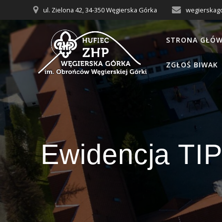
Przejdź
ul. Zielona 42, 34-350 Węgierska Górka
wegierskag
do
treści
STRONA GŁÓ
ZGŁOŚ BIWAK
Ewidencja TIP