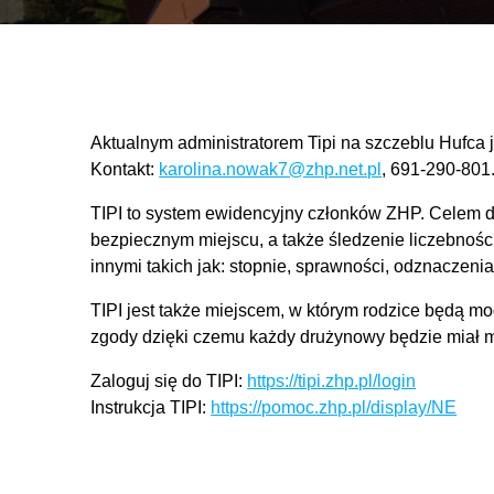
Aktualnym administratorem Tipi na szczeblu Hufca 
Kontakt:
karolina.nowak7@zhp.net.pl
, 691-290-801
TIPI to system ewidencyjny członków ZHP. Celem dz
bezpiecznym miejscu, a także śledzenie liczebnoś
innymi takich jak: stopnie, sprawności, odznaczenia,
TIPI jest także miejscem, w którym rodzice będą 
zgody dzięki czemu każdy drużynowy będzie miał m
Zaloguj się do TIPI:
https://tipi.zhp.pl/login
Instrukcja TIPI:
https://pomoc.zhp.pl/display/NE