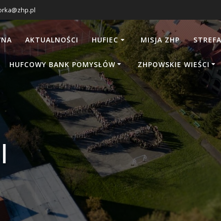
orka@zhp.pl
WNA
AKTUALNOŚCI
HUFIEC
MISJA ZHP
STREFA
HUFCOWY BANK POMYSŁÓW
ZHPOWSKIE WIEŚCI
I