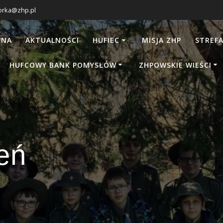
orka@zhp.pl
WNA
AKTUALNOŚCI
HUFIEC
MISJA ZHP
STREFA
HUFCOWY BANK POMYSŁÓW
ZHPOWSKIE WIEŚCI
eń