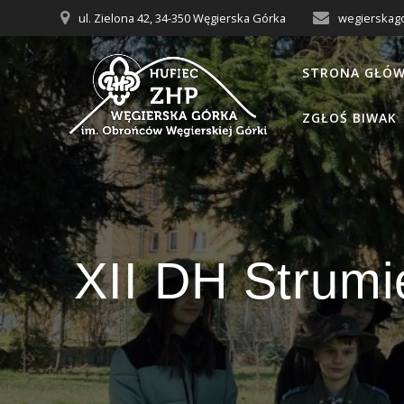
Przejdź
ul. Zielona 42, 34-350 Węgierska Górka
wegierskag
do
treści
STRONA GŁÓ
ZGŁOŚ BIWAK
XII DH Strumi