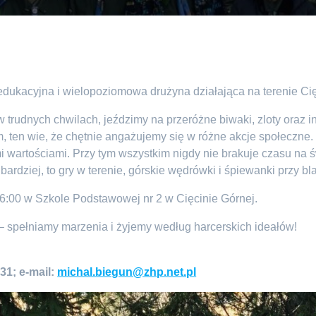
edukacyjna i wielopoziomowa drużyna działająca na terenie Ci
 trudnych chwilach, jeździmy na przeróżne biwaki, zloty oraz i
, ten wie, że chętnie angażujemy się w różne akcje społeczne.
i wartościami. Przy tym wszystkim nigdy nie brakuje czasu na
ardziej, to gry w terenie, górskie wędrówki i śpiewanki przy bl
16:00 w Szkole Podstawowej nr 2 w Cięcinie Górnej.
 – spełniamy marzenia i żyjemy według harcerskich ideałów!
31; e-mail:
michal.biegun@zhp.net.pl