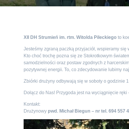
XII DH Strumień im. rtm. Witolda Pileckiego
to ko
Jesteśmy zgraną paczką przyjaciół, wspieramy się w
Kto choć trochę pozna się ze Stokrotkowym światem
samodzielności oraz postaw zgodnych z harcerskim
pozytywnej energii. To, co zdecydowanie lubimy najb
Zbiórki drużyny odbywają się w soboty o godzinie 
Dołącz do Nas! Przygoda jest na wyciągnięcie ręki
Kontakt:
Drużynowy
pwd. Michał Biegun – nr tel. 694 557 4