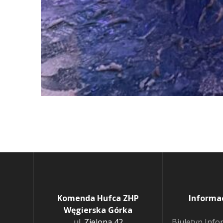
Komenda Hufca ZHP
Informa
Węgierska Górka
ul. Zielona 42
Biuletyn Info