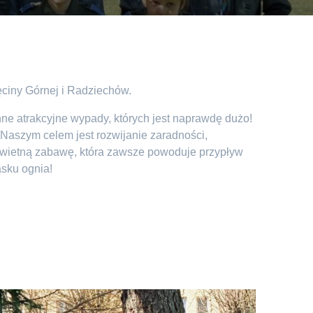
ęciny Górnej i Radziechów.
nne atrakcyjne wypady, których jest naprawdę dużo!
 Naszym celem jest rozwijanie zaradności,
 świetną zabawę, która zawsze powoduje przypływ
asku ognia!