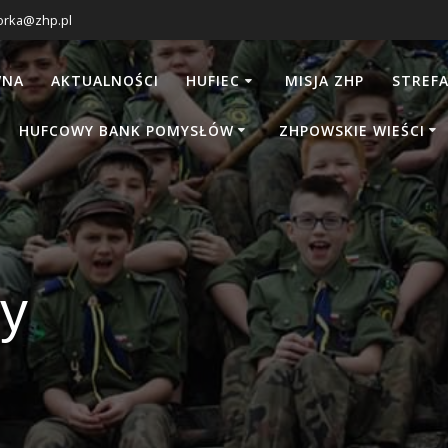
orka@zhp.pl
WNA
AKTUALNOŚCI
HUFIEC
MISJA ZHP
STREFA
HUFCOWY BANK POMYSŁÓW
ZHPOWSKIE WIEŚCI
y