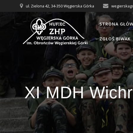
Przejdź
ul. Zielona 42, 34-350 Węgierska Górka
wegierskag
do
treści
STRONA GŁÓ
ZGŁOŚ BIWAK
XI MDH Wichr