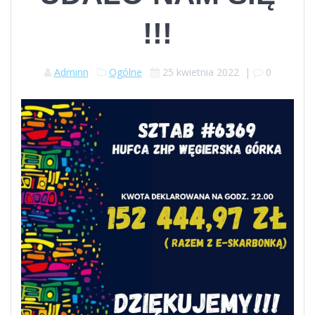
!!!
Adminn
Ogólne
25 kwietnia 2022
|
0