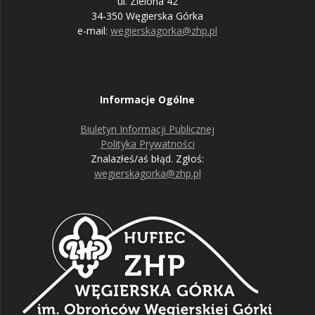
ul. Zielona 42
34-350 Węgierska Górka
e-mail:
wegierskagorka@zhp.pl
Informacje Ogólne
Biuletyn Informacji Publicznej
Polityka Prywatności
Znalazłeś/aś błąd. Zgłoś:
wegierskagorka@zhp.pl