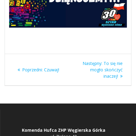
Nawigacja
Następny
Następny:
To się nie
wpisu
Poprzedni
wpis:
Poprzedni:
Czuwaj!
mogło skończyć
wpis:
inaczej!
Komenda Hufca ZHP Węgierska Górka