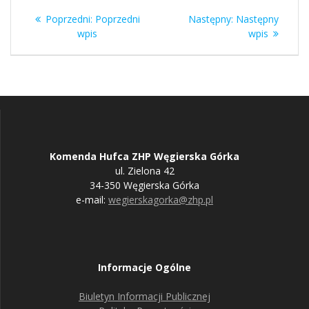
Nawigacja
Poprzedni
Następny
Poprzedni:
Poprzedni
Następny:
Następny
wpisu
wpis:
wpis:
wpis
wpis
Komenda Hufca ZHP Węgierska Górka
ul. Zielona 42
34-350 Węgierska Górka
e-mail:
wegierskagorka@zhp.pl
Informacje Ogólne
Biuletyn Informacji Publicznej