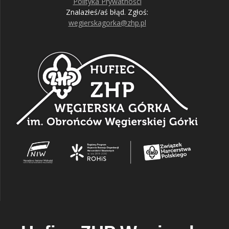
Polityka Prywatności
Znalazłeś/aś błąd. Zgłoś:
wegierskagorka@zhp.pl